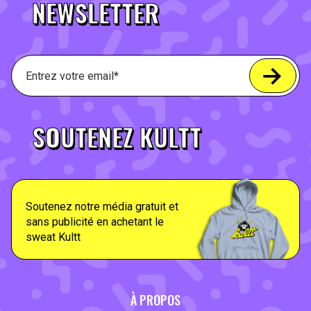
NEWSLETTER
SOUTENEZ KULTT
Soutenez notre média gratuit et
sans publicité en achetant le
sweat Kultt
À PROPOS