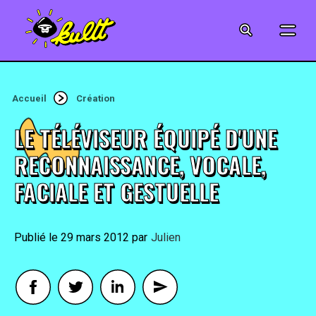
CINÉMA
SÉRIES
Accueil
Création
MODE
LE TÉLÉVISEUR ÉQUIPÉ D'UNE
MUSIQUE
RECONNAISSANCE, VOCALE,
FACIALE ET GESTUELLE
CRÉATION
ART
29 mars 2012
By
Julien
JEUX-VIDÉO
VINTAGE