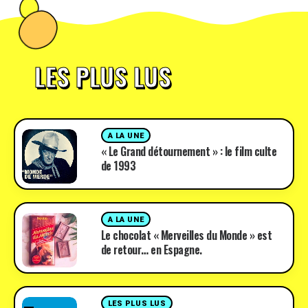
LES PLUS LUS
A LA UNE
« Le Grand détournement » : le film culte
de 1993
A LA UNE
Le chocolat « Merveilles du Monde » est
de retour… en Espagne.
LES PLUS LUS