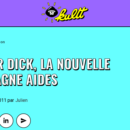
ion
R DICK, LA NOUVELLE
GNE AIDES
2011
By
Julien