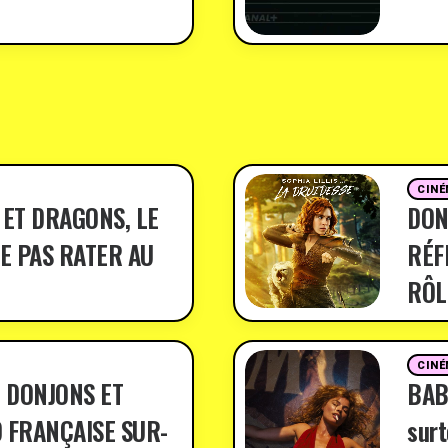
CINÉ
 ET DRAGONS, LE
DON
E PAS RATER AU
RÉF
RÔL
CINÉ
 DONJONS ET
BABY
 FRANÇAISE SUR-
surt