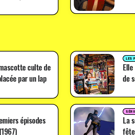
LES 
 mascotte culte de
Elle
lacée par un lap
de s
SÉRI
remiers épisodes
La 
(1967)
fête