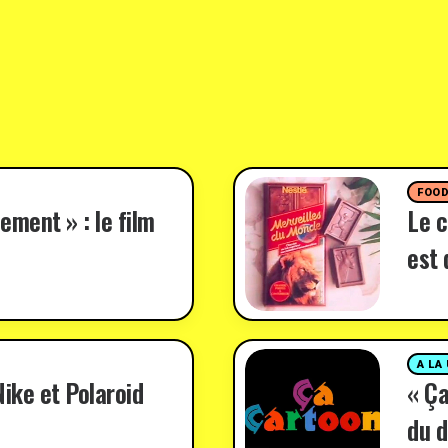
FOO
ement » : le film
Le c
est 
A LA
ike et Polaroid
« Ça
du d