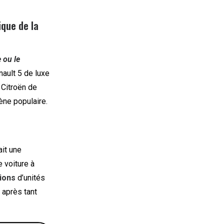
ique de la
 ou le
nault 5 de luxe
 Citroën de
ène populaire.
it une
e voiture à
lions
d’unités
 après tant