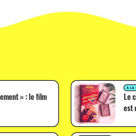
A LA
ement » : le film
Le c
est 