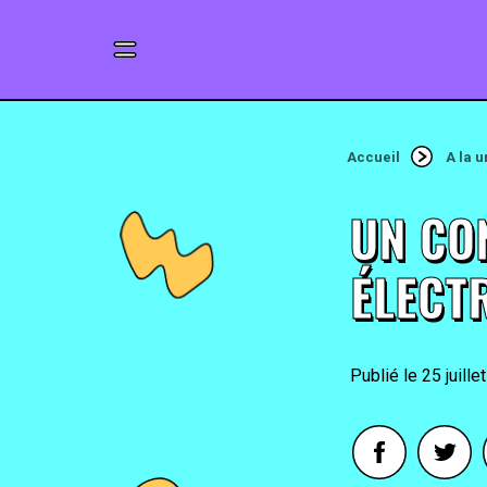
Accueil
A la 
UN CO
ÉLECT
25 juille