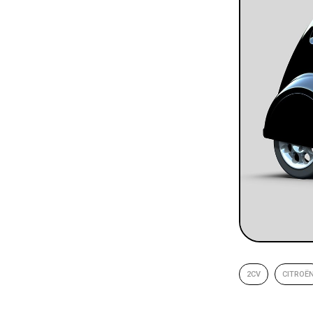
2CV
CITROË