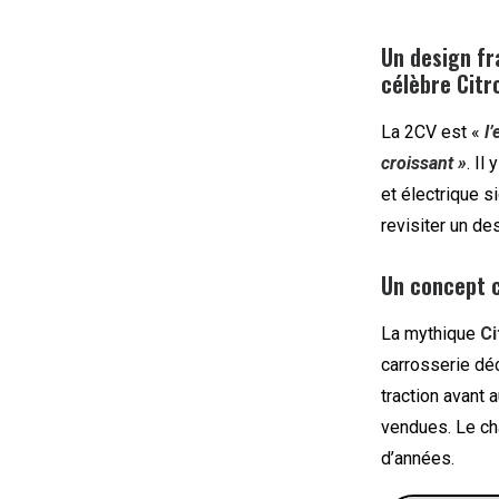
Un design fr
célèbre Citro
La 2CV est «
l
croissant »
. Il
et électrique s
revisiter un de
Un concept c
La mythique
Ci
carrosserie déc
traction avant
vendues. Le ch
d’années.