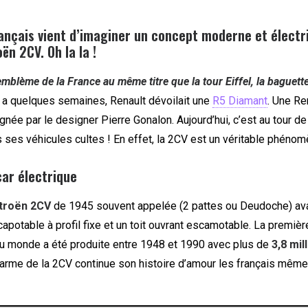
ançais vient d’imaginer un concept moderne et électr
ën 2CV. Oh la la !
’emblème de la France au même titre que la tour Eiffel, la baguette
 y a quelques semaines, Renault dévoilait une
R5 Diamant
. Une Re
ignée par le designer Pierre Gonalon. Aujourd’hui, c’est au tour de
s ses véhicules cultes ! En effet, la 2CV est un véritable phénom
ar électrique
troën 2CV
de 1945 souvent appelée (2 pattes ou Deudoche) ava
apotable à profil fixe et un toit ouvrant escamotable. La premièr
 au monde a été produite entre 1948 et 1990 avec plus de
3,8 mil
arme de la 2CV continue son histoire d’amour les français même