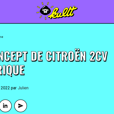
une
NCEPT DE CITROËN 2CV
RIQUE
t 2022
By
Julien