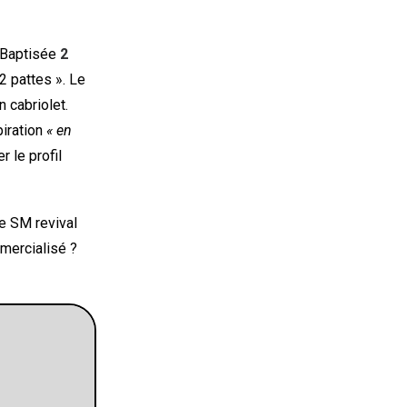
 Baptisée
2
2 pattes ». Le
 cabriolet.
piration
« en
r le profil
ne SM revival
mmercialisé ?