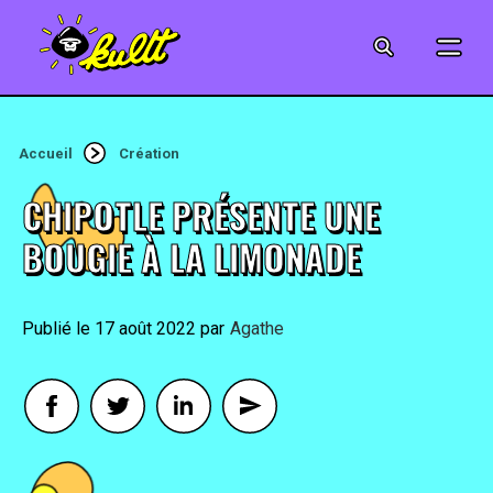
CINÉMA
SÉRIES
Accueil
Création
MODE
CHIPOTLE PRÉSENTE UNE
MUSIQUE
BOUGIE À LA LIMONADE
CRÉATION
17 août 2022
By
Agathe
ART
JEUX-VIDÉO
VINTAGE