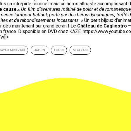
lus un intrépide criminel mais un héros altruiste accomplissant
e cause.
« Un film d’aventures mâtiné de polar et de romanesque,
menée tambour battant, porté par des héros dynamiques, truffé 
ites et de rebondissements incessants. »
Un petit bijoux d’anima
ir dès maintenant sur grand écran !
Le Château de Cagliostro
–
n france. Disponible en DVD chez
KAZE
. https://www.youtube.
w]]>
HAYAO MIYAZAKI
JAPON
LUPIN
MIYAZAKI