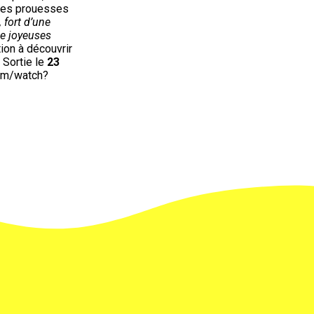
 des prouesses
 fort d’une
de joyeuses
tion à découvrir
 Sortie le
23
com/watch?