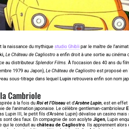
t la naissance du mythique
studio Ghibli
par le maître de l’anima
ki,
Le Château de Cagliostro
a enfin droit à une sortie au cinéma
ce au distributeur
Splendor Films.
À l’occasion des 40 ans du film
cembre 1979 au Japon),
Le Château de Cagliostro
est proposé en
veau sous-titrage dans lequel
Lupin
retrouvera enfin son nom jap
 la Cambriole
spirée à la fois du
Roi et l’Oiseau
et d’
Arsène Lupin
, est en effet
ie de l’animation japonaise. Le célèbre gentleman-cambrioleur
E
as Lupin III, le petit fils d’Arsène Lupin) dévalise un casino mais
lés sont des faux. En compagnie de son acolyte
Jigen
, Lupin enqu
 qui le conduit au
château de Cagliostro
. Ils apprennent alors