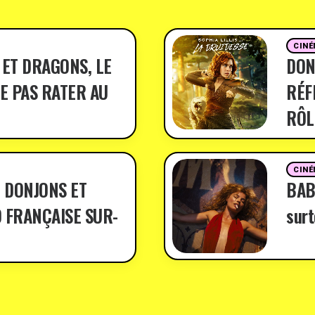
CINÉ
 ET DRAGONS, LE
DON
E PAS RATER AU
RÉF
RÔL
CINÉ
 DONJONS ET
BABY
 FRANÇAISE SUR-
surt