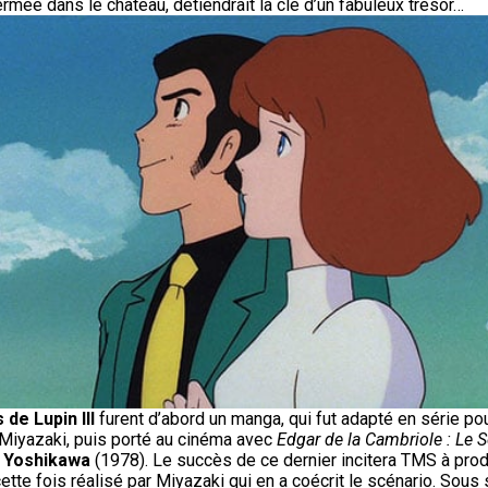
rmée dans le château, détiendrait la clé d’un fabuleux trésor…
de Lupin III
furent d’abord un manga, qui fut adapté en série pou
 Miyazaki, puis porté au cinéma avec
Edgar de la Cambriole : Le
i Yoshikawa
(1978). Le succès de ce dernier incitera TMS à pro
ette fois réalisé par Miyazaki qui en a coécrit le scénario. Sous