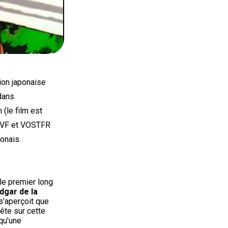
tion japonaise
 dans
 (le film est
 VF et VOSTFR
onais.
 le premier long
dgar de la
 s’aperçoit que
ête sur cette
 qu’une