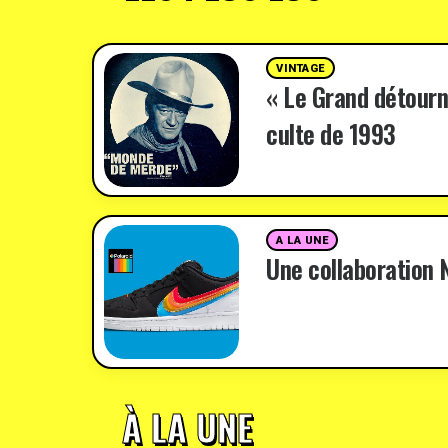
VINTAGE
« Le Grand détourn
culte de 1993
A LA UNE
Une collaboration N
À LA UNE