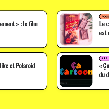
FOO
ement » : le film
Le c
est 
A LA
ike et Polaroid
« Ça
du d