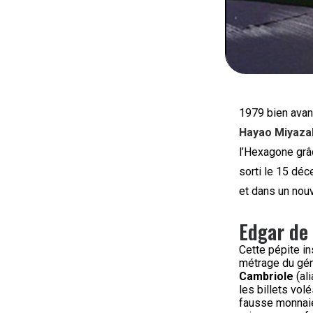
1979 bien avan
Hayao Miyaza
l’Hexagone grâ
sorti le 15 dé
et dans un nou
Edgar de
Cette pépite in
métrage du gén
Cambriole
(ali
les billets vo
fausse monnaie