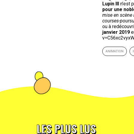
Lupin III
n’est p
pour une nobl
mise en scène 
courses-poursu
ou à redécouvr
janvier 2019
e
v=C56xc2vyxW
ANIMATION
LES PLUS LUS