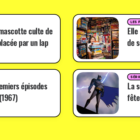
LES 
 mascotte culte de
Elle
lacée par un lap
de s
SÉRI
remiers épisodes
La 
(1967)
fête