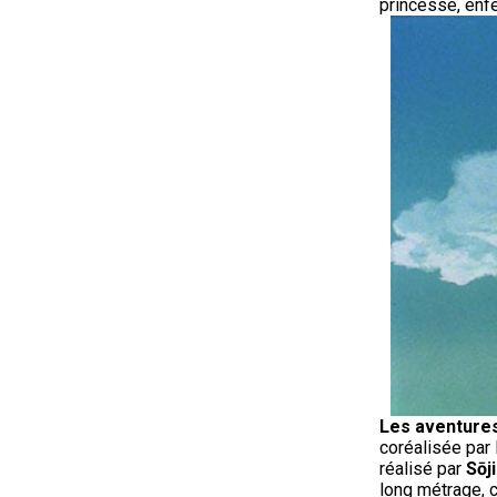
princesse, enfe
Les aventures 
coréalisée par
réalisé par
Sōj
long métrage, c