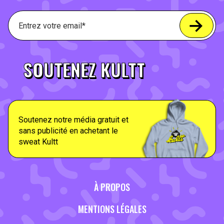
SOUTENEZ KULTT
Soutenez notre média gratuit et
sans publicité en achetant le
sweat Kultt
À PROPOS
MENTIONS LÉGALES