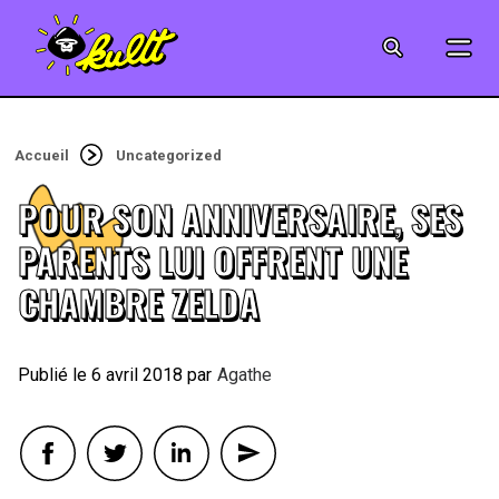
CINÉMA
SÉRIES
Accueil
Uncategorized
MODE
POUR SON ANNIVERSAIRE, SES
MUSIQUE
PARENTS LUI OFFRENT UNE
CHAMBRE ZELDA
CRÉATION
ART
6 avril 2018
By
Agathe
JEUX-VIDÉO
VINTAGE