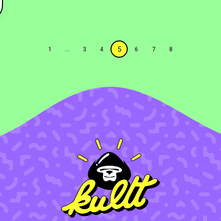
5
1
…
3
4
6
7
8