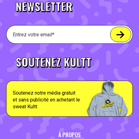
NEWSLETTER
SOUTENEZ KULTT
Soutenez notre média gratuit
et sans publicité en achetant le
sweat Kultt
À PROPOS