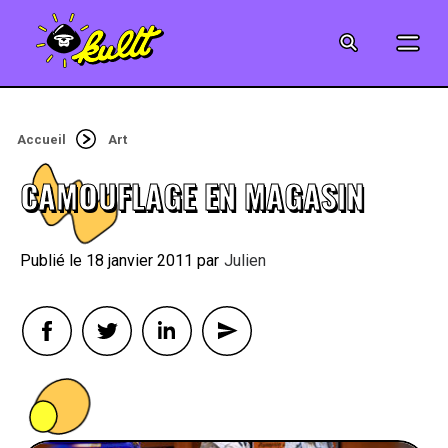
CINÉMA
SÉRIES
Accueil
Art
MODE
CAMOUFLAGE EN MAGASIN
MUSIQUE
18 janvier 2011
By
Julien
CRÉATION
ART
JEUX-VIDÉO
VINTAGE