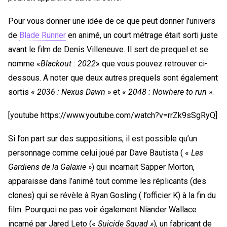
Pour vous donner une idée de ce que peut donner l’univers
de
Blade Runner
en animé, un court métrage était sorti juste
avant le film de Denis Villeneuve. Il sert de prequel et se
nomme «
Blackout : 2022
» que vous pouvez retrouver ci-
dessous.
A noter que deux autres prequels sont
également
sortis «
2036 : Nexus Dawn »
et «
2048 : Nowhere to run »
.
[youtube https://www.youtube.com/watch?v=rrZk9sSgRyQ]
Si l’on part sur des suppositions, il est possible qu’un
personnage comme celui joué par Dave Bautista ( «
Les
Gardiens de la Galaxie »
) qui incarnait Sapper Morton,
apparaisse dans l’animé tout comme les réplicants (des
clones) qui se révèle à Ryan Gosling ( l’officier K) à la fin du
film. Pourquoi ne pas voir également Niander Wallace
incarné par Jared Leto («
Suicide Squad »
), un fabricant de