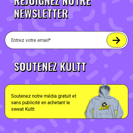
REJOIGNEZ NOTRE
NEWSLETTER
SOUTENEZ KULTT
Soutenez notre média gratuit et
sans publicité en achetant le
sweat Kultt