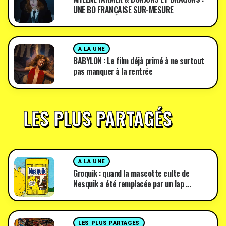
UNE BO FRANÇAISE SUR-MESURE
A LA UNE
BABYLON : Le film déjà primé à ne surtout
pas manquer à la rentrée
LES PLUS PARTAGÉS
A LA UNE
Groquik : quand la mascotte culte de
Nesquik a été remplacée par un lap …
LES PLUS PARTAGES