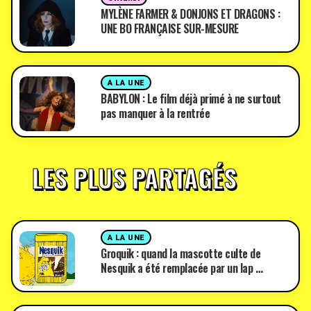
MYLÈNE FARMER & DONJONS ET DRAGONS :
UNE BO FRANÇAISE SUR-MESURE
A LA UNE
BABYLON : Le film déjà primé à ne surtout
pas manquer à la rentrée
LES PLUS PARTAGÉS
A LA UNE
Groquik : quand la mascotte culte de
Nesquik a été remplacée par un lap …