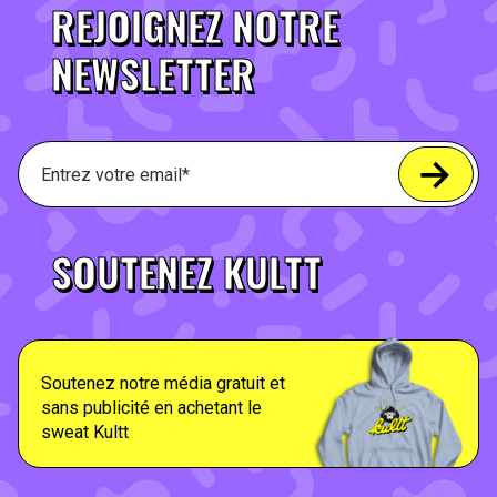
REJOIGNEZ NOTRE
NEWSLETTER
SOUTENEZ KULTT
Soutenez notre média gratuit et
sans publicité en achetant le
sweat Kultt