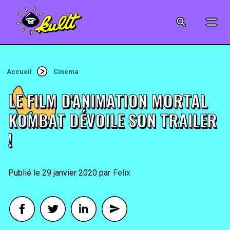
CINÉMA
SÉRIES
Accueil
Cinéma
MODE
LE FILM D'ANIMATION MORTAL
MUSIQUE
KOMBAT DÉVOILE SON TRAILER
!
CRÉATION
ART
29 janvier 2020
By
Felix
JEUX-VIDÉO
VINTAGE