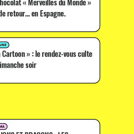
hocolat « Merveilles du Monde »
de retour… en Espagne.
 UNE
 Cartoon » : le rendez-vous culte
imanche soir
MA