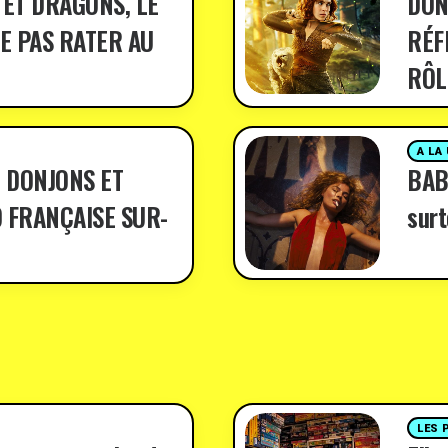
 ET DRAGONS, LE
DON
E PAS RATER AU
RÉF
RÔL
A LA
 DONJONS ET
BABY
 FRANÇAISE SUR-
surt
LES 