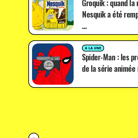
Groquik : quand la
Nesquik a été remp
…
A LA UNE
Spider-Man : les p
de la série animée 