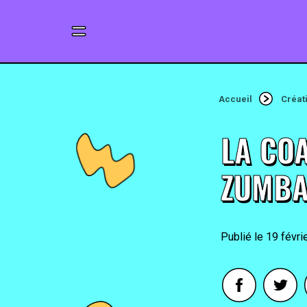
Accueil
Créat
LA CO
ZUMBA
19 févri