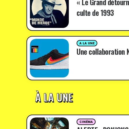
« Le Grand détourn
culte de 1993
A LA UNE
Une collaboration N
À LA UNE
CINÉMA