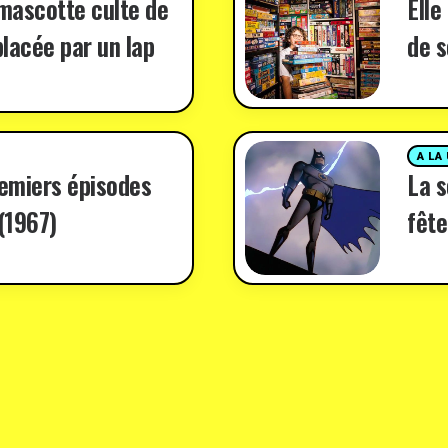
 mascotte culte de
Elle
lacée par un lap
de s
A LA
remiers épisodes
La 
(1967)
fête