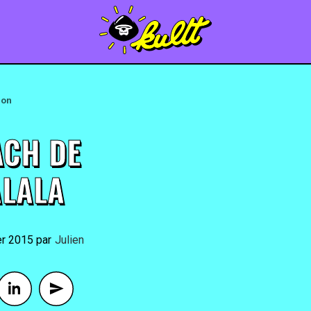
ion
ACH DE
LALA
er 2015
By
Julien