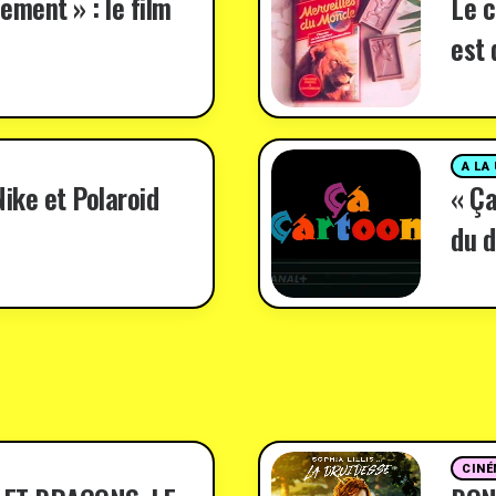
ement » : le film
Le c
est 
A LA
ike et Polaroid
« Ça
du d
CINÉ