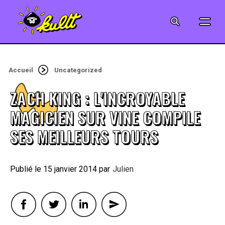
CINÉMA
SÉRIES
Accueil
Uncategorized
MODE
ZACH KING : L'INCROYABLE
MUSIQUE
MAGICIEN SUR VINE COMPILE
SES MEILLEURS TOURS
CRÉATION
ART
15 janvier 2014
By
Julien
JEUX-VIDÉO
VINTAGE