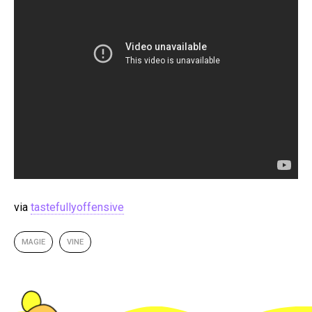
via
tastefullyoffensive
MAGIE
VINE