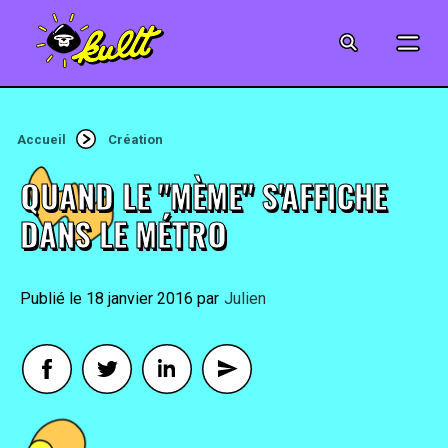
CINÉMA
SÉRIES
Accueil
Création
MODE
QUAND LE "MÈME" S'AFFICHE
MUSIQUE
DANS LE MÉTRO
CRÉATION
18 janvier 2016
By
Julien
ART
JEUX-VIDÉO
VINTAGE