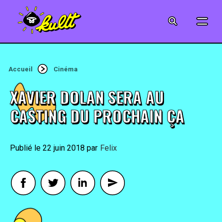
CINÉMA
SÉRIES
Accueil
Cinéma
MODE
XAVIER DOLAN SERA AU
MUSIQUE
CASTING DU PROCHAIN ÇA
CRÉATION
22 juin 2018
By
Felix
ART
JEUX-VIDÉO
VINTAGE