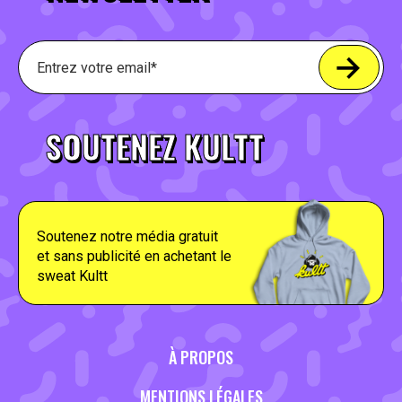
SOUTENEZ KULTT
Soutenez notre média gratuit
et sans publicité en achetant le
sweat Kultt
À PROPOS
MENTIONS LÉGALES