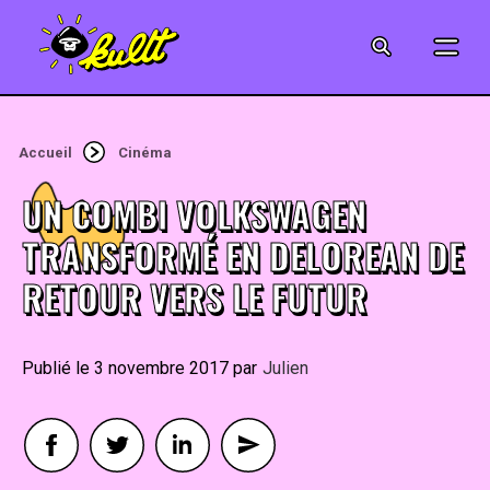
CINÉMA
SÉRIES
Accueil
Cinéma
MODE
UN COMBI VOLKSWAGEN
MUSIQUE
TRANSFORMÉ EN DELOREAN DE
RETOUR VERS LE FUTUR
CRÉATION
ART
3 novembre 2017
By
Julien
JEUX-VIDÉO
VINTAGE