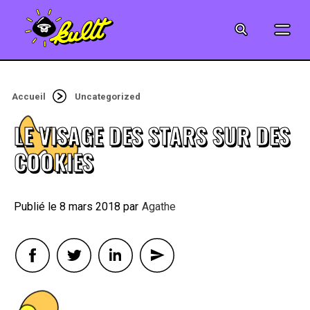
CINÉMA
SÉRIES
Accueil
Uncategorized
MODE
LE VISAGE DES STARS SUR DES
MUSIQUE
COOKIES
CRÉATION
8 mars 2018
By
Agathe
ART
JEUX-VIDÉO
VINTAGE