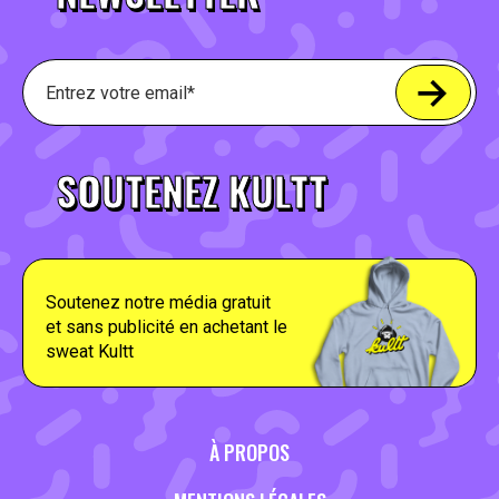
SOUTENEZ KULTT
Soutenez notre média gratuit
et sans publicité en achetant le
sweat Kultt
À PROPOS