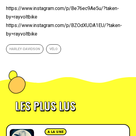
https://www.instagram.com/p/Be76ec9Ae5u/?taken-
by=rayvoltbike
https://www.instagram.com/p/BZOdXUDA1EU/?taken-
by=rayvoltbike
HARLEY-DAVIDSON
VÉLO
LES PLUS LUS
A LA UNE