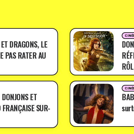
CINÉ
 ET DRAGONS, LE
DON
E PAS RATER AU
RÉF
RÔL
CINÉ
 DONJONS ET
BABY
 FRANÇAISE SUR-
surt