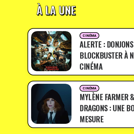
À LA UNE
CINÉMA
ALERTE : DONJONS
BLOCKBUSTER À N
CINÉMA
CINÉMA
MYLÈNE FARMER &
DRAGONS : UNE BO
MESURE