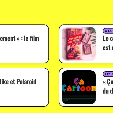
A LA
ement » : le film
Le c
est 
LES 
ike et Polaroid
« Ça
du d