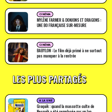
CINÉMA
MYLÈNE FARMER & DONJONS ET DRAGONS :
UNE BO FRANÇAISE SUR-MESURE
CINÉMA
BABYLON : Le film déjà primé à ne surtout
pas manquer à la rentrée
LES PLUS PARTAGÉS
A LA UNE
Groquik : quand la mascotte culte de
Nesquik a été remplacée par un lap …