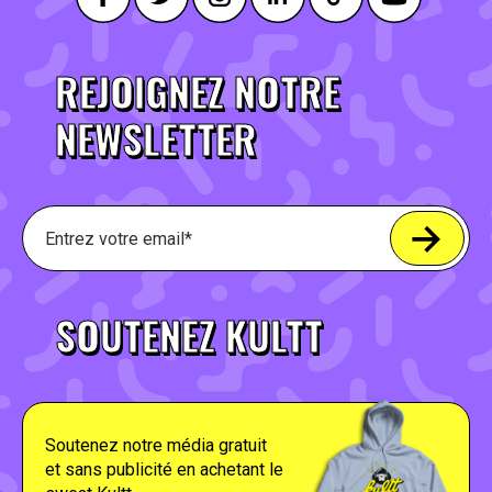
REJOIGNEZ NOTRE
NEWSLETTER
SOUTENEZ KULTT
Soutenez notre média gratuit
et sans publicité en achetant le