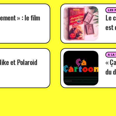
LES 
ement » : le film
Le c
est 
A LA
ike et Polaroid
« Ça
du d