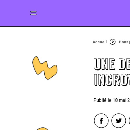
Accueil
Bons 
UNE D
INCRO
18 mai 