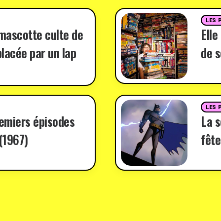
LES 
 mascotte culte de
Elle
lacée par un lap
de s
LES 
remiers épisodes
La 
(1967)
fête