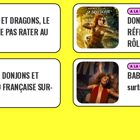
A LA
 ET DRAGONS, LE
DON
E PAS RATER AU
RÉF
RÔL
A LA
 DONJONS ET
BABY
 FRANÇAISE SUR-
surt