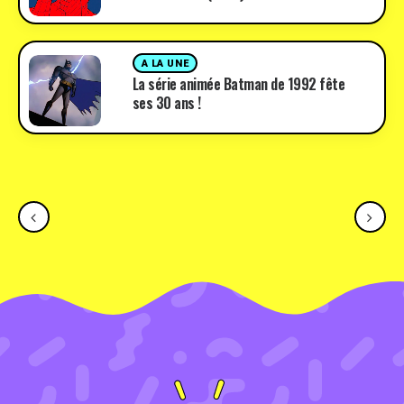
A LA UNE
La série animée Batman de 1992 fête
ses 30 ans !