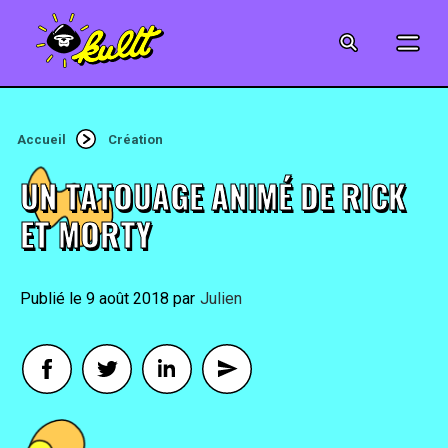
CINÉMA
SÉRIES
Accueil
Création
MODE
UN TATOUAGE ANIMÉ DE RICK
MUSIQUE
ET MORTY
CRÉATION
9 août 2018
By
Julien
ART
JEUX-VIDÉO
VINTAGE