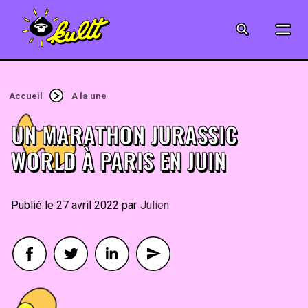
CINÉMA
SÉRIES
Accueil
A la une
MODE
UN MARATHON JURASSIC
MUSIQUE
WORLD À PARIS EN JUIN
CRÉATION
27 avril 2022
By
Julien
ART
JEUX-VIDÉO
VINTAGE