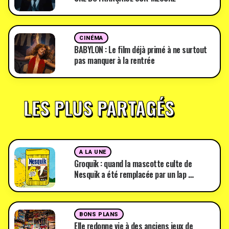
CINÉMA
BABYLON : Le film déjà primé à ne surtout
pas manquer à la rentrée
LES PLUS PARTAGÉS
A LA UNE
Groquik : quand la mascotte culte de
Nesquik a été remplacée par un lap …
BONS PLANS
Elle redonne vie à des anciens jeux de