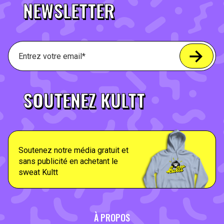
NEWSLETTER
SOUTENEZ KULTT
Soutenez notre média gratuit et
sans publicité en achetant le
sweat Kultt
À PROPOS