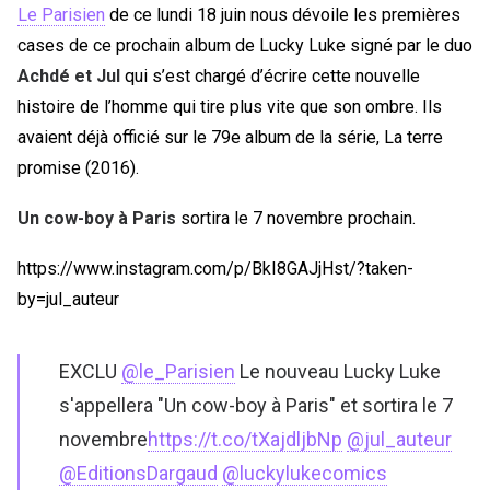
Le Parisien
de ce lundi 18 juin nous dévoile les premières
cases de ce prochain album de Lucky Luke signé par le duo
Achdé et Jul
qui s’est chargé d’écrire cette nouvelle
histoire de l’homme qui tire plus vite que son ombre. Ils
avaient déjà officié sur le 79e album de la série, La terre
promise (2016).
Un cow-boy à Paris
sortira le 7 novembre prochain.
https://www.instagram.com/p/BkI8GAJjHst/?taken-
by=jul_auteur
EXCLU
@le_Parisien
Le nouveau Lucky Luke
s'appellera "Un cow-boy à Paris" et sortira le 7
novembre
https://t.co/tXajdljbNp
@jul_auteur
@EditionsDargaud
@luckylukecomics