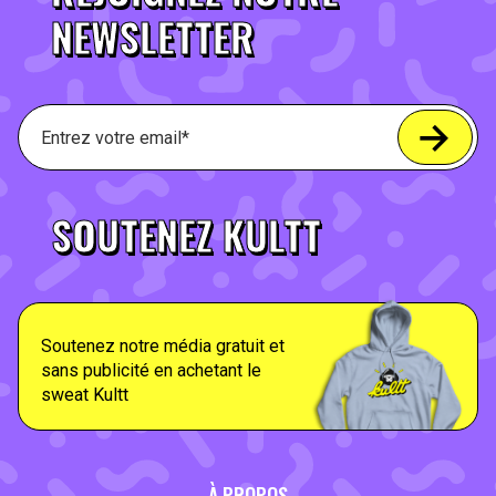
NEWSLETTER
SOUTENEZ KULTT
Soutenez notre média gratuit et
sans publicité en achetant le
sweat Kultt
À PROPOS