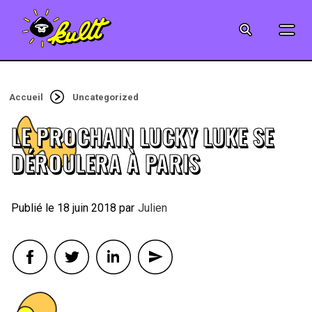
CINÉMA
SÉRIES
Accueil
Uncategorized
MODE
LE PROCHAIN LUCKY LUKE SE
MUSIQUE
DÉROULERA À PARIS
CRÉATION
18 juin 2018
By
Julien
ART
JEUX-VIDÉO
VINTAGE