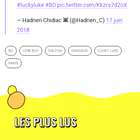
#luckyluke
#BD
pic.twitter.com/Kkzrs7d2oX
— Hadrien Chidiac 👾 (@Hadrien_C)
17 juin
2018
BD
COW-BOY
DALTON
DARGAUD
LUCKY LUKE
PARIS
LES PLUS LUS