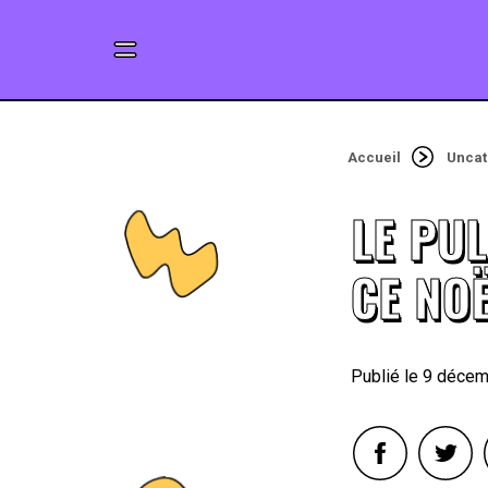
Accueil
Uncat
LE PUL
CE NOË
9 décem