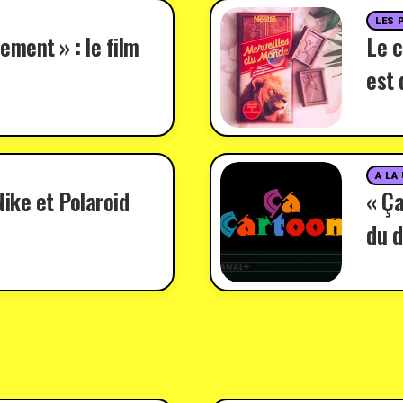
LES 
ement » : le film
Le c
est 
A LA
ike et Polaroid
« Ça
du d