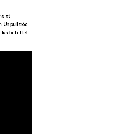
me et
. Un pull très
plus bel effet