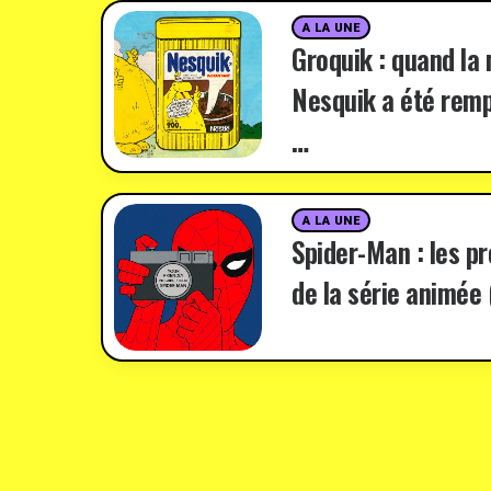
A LA UNE
Groquik : quand la
Nesquik a été remp
…
A LA UNE
Spider-Man : les p
de la série animée 