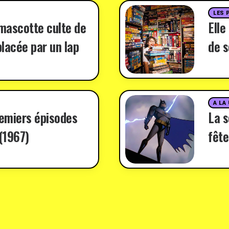
LES 
 mascotte culte de
Elle
lacée par un lap
de s
A LA
remiers épisodes
La 
(1967)
fête