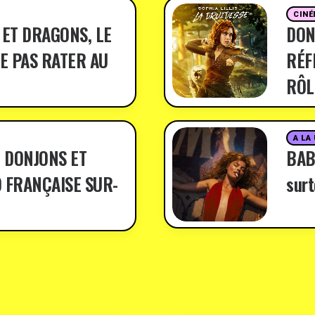
CINÉ
 ET DRAGONS, LE
DON
E PAS RATER AU
RÉF
RÔL
A LA
 DONJONS ET
BABY
 FRANÇAISE SUR-
surt