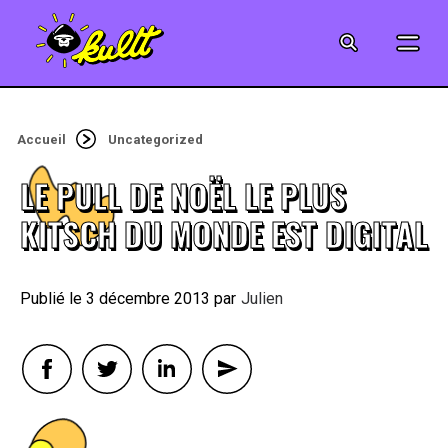
CINÉMA
SÉRIES
Accueil
Uncategorized
MODE
LE PULL DE NOËL LE PLUS
MUSIQUE
KITSCH DU MONDE EST DIGITAL
CRÉATION
3 décembre 2013
By
Julien
ART
JEUX-VIDÉO
VINTAGE