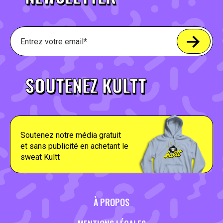
SOUTENEZ KULTT
Soutenez notre média gratuit
et sans publicité en achetant le
sweat Kultt
À PROPOS