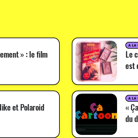
A LA
ement » : le film
Le c
est 
A LA
ike et Polaroid
« Ça
du d