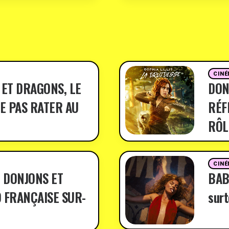
CINÉ
 ET DRAGONS, LE
DON
E PAS RATER AU
RÉF
RÔL
CINÉ
 DONJONS ET
BABY
 FRANÇAISE SUR-
surt