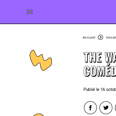
Accueil
Uncat
THE W
COMÉD
16 octo