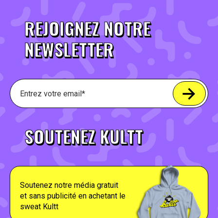
REJOIGNEZ NOTRE
NEWSLETTER
SOUTENEZ KULTT
Soutenez notre média gratuit
et sans publicité en achetant le
sweat Kultt