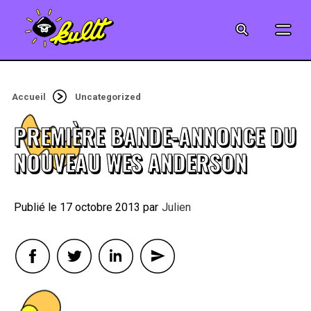
CINÉMA
SÉRIES
Accueil
Uncategorized
MODE
PREMIÈRE BANDE-ANNONCE DU
MUSIQUE
NOUVEAU WES ANDERSON
CRÉATION
17 octobre 2013
By
Julien
ART
JEUX-VIDÉO
VINTAGE