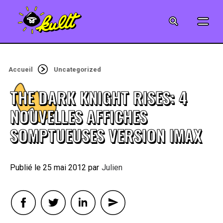
CINÉMA
SÉRIES
Accueil
Uncategorized
MODE
THE DARK KNIGHT RISES: 4
MUSIQUE
NOUVELLES AFFICHES
SOMPTUEUSES VERSION IMAX
CRÉATION
ART
25 mai 2012
By
Julien
JEUX-VIDÉO
VINTAGE