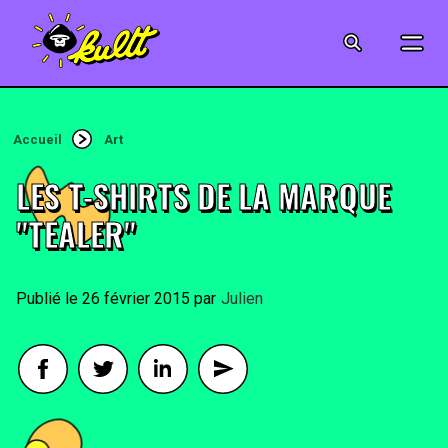
CINÉMA
SÉRIES
Accueil
Art
MODE
LES T-SHIRTS DE LA MARQUE
MUSIQUE
"TEALER"
CRÉATION
26 février 2015
By
Julien
ART
JEUX-VIDÉO
VINTAGE