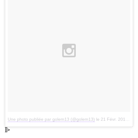
Une photo publiée par golem13 (@golem13)
le
21 Févr. 2015 à 6h07 PST
]]>