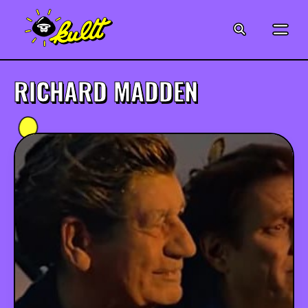
CINÉMA
SÉRIES
RICHARD MADDEN
MODE
MUSIQUE
CRÉATION
ART
JEUX-VIDÉO
VINTAGE