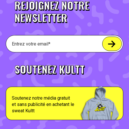
REJOIGNEZ NOTRE
NEWSLETTER
SOUTENEZ KULTT
Soutenez notre média gratuit
et sans publicité en achetant le
sweat Kultt