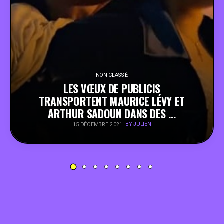
PEOPLE
FOOD
BONS PLANS
NON CLASSÉ
LES VŒUX DE PUBLICIS
TRANSPORTENT MAURICE LÉVY ET
SOUTENEZ KULTT
ARTHUR SADOUN DANS DES …
BY JULIEN
15 DÉCEMBRE 2021