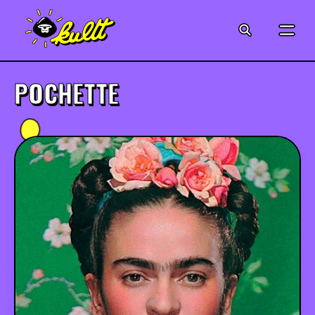
CINÉMA
SÉRIES
POCHETTE
MODE
MUSIQUE
CRÉATION
ART
JEUX-VIDÉO
VINTAGE