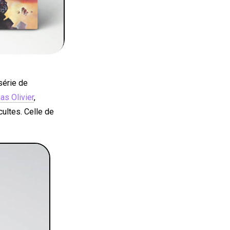
série de
s Olivier
,
cultes. Celle de