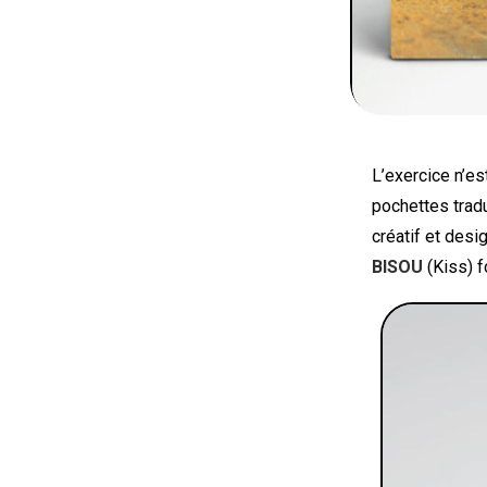
L’exercice n’e
pochettes tradu
créatif et desi
BISOU
(Kiss) f