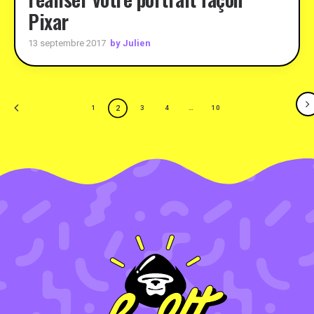
Pixar
by Julien
13 septembre 2017
2
1
3
4
…
10