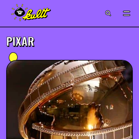
CINÉMA
SÉRIES
PIXAR
MODE
MUSIQUE
CRÉATION
ART
JEUX-VIDÉO
VINTAGE