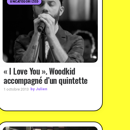
UNCATEGORIZED
« I Love You ». Woodkid
accompagné d’un quintette
by Julien
1 octobre 2013