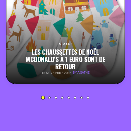
PEOPLE
FOOD
BONS PLANS
A LA UNE
LES CHAUSSETTES DE NOËL
MCDONALD’S À 1 EURO SONT DE
SOUTENEZ KULTT
RETOUR
BY AGATHE
16 NOVEMBRE 2022