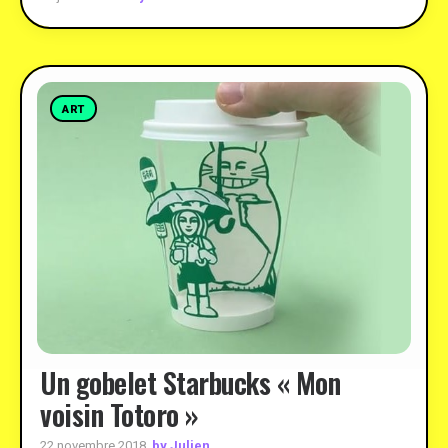
ART
Un gobelet Starbucks « Mon
voisin Totoro »
by Julien
22 novembre 2018