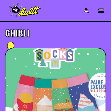
CINÉMA
SÉRIES
GHIBLI
MODE
MUSIQUE
CRÉATION
ART
JEUX-VIDÉO
VINTAGE