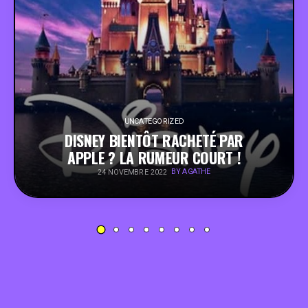
PEOPLE
FOOD
BONS PLANS
UNCATEGORIZED
DISNEY BIENTÔT RACHETÉ PAR
SOUTENEZ KULTT
APPLE ? LA RUMEUR COURT !
BY AGATHE
24 NOVEMBRE 2022