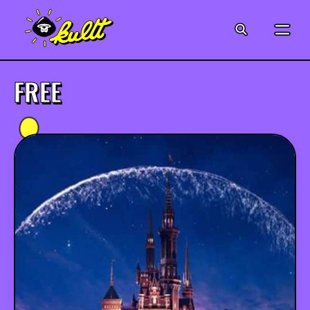
CINÉMA
SÉRIES
FREE
MODE
MUSIQUE
CRÉATION
ART
JEUX-VIDÉO
VINTAGE