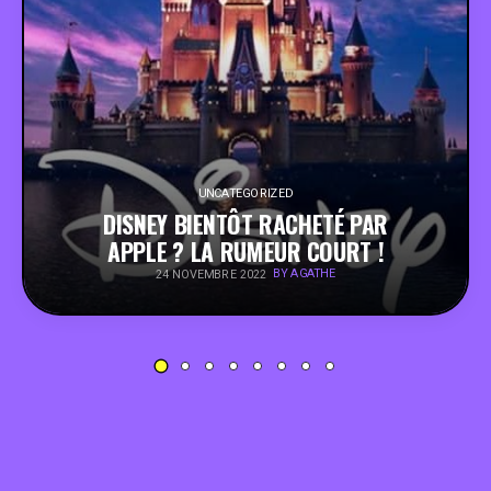
PEOPLE
FOOD
BONS PLANS
UNCATEGORIZED
DISNEY BIENTÔT RACHETÉ PAR
SOUTENEZ KULTT
APPLE ? LA RUMEUR COURT !
BY AGATHE
24 NOVEMBRE 2022