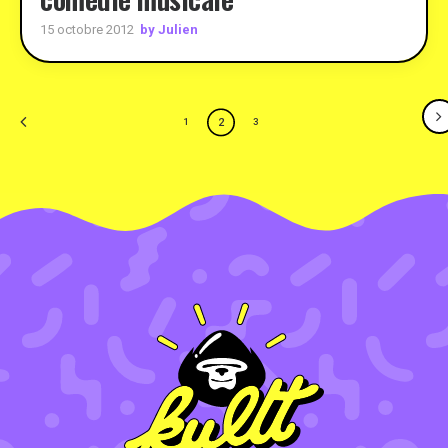
by Julien
15 octobre 2012
2
1
3