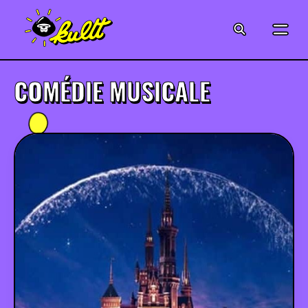
CINÉMA
SÉRIES
COMÉDIE MUSICALE
MODE
MUSIQUE
CRÉATION
ART
JEUX-VIDÉO
VINTAGE