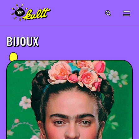
CINÉMA
SÉRIES
BIJOUX
MODE
MUSIQUE
CRÉATION
ART
JEUX-VIDÉO
VINTAGE