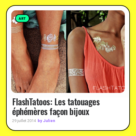
ART
FlashTatoos: Les tatouages
éphémères façon bijoux
by Julien
29 juillet 2014