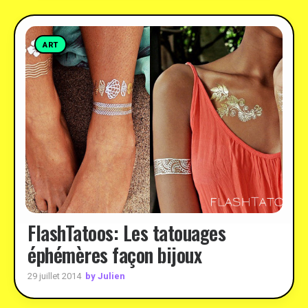
ART
FlashTatoos: Les tatouages
éphémères façon bijoux
by Julien
29 juillet 2014