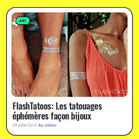
ART
FlashTatoos: Les tatouages
éphémères façon bijoux
by Julien
29 juillet 2014