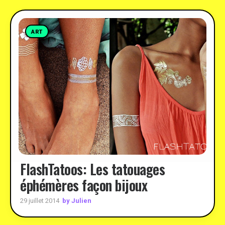
ART
FlashTatoos: Les tatouages
éphémères façon bijoux
by Julien
29 juillet 2014