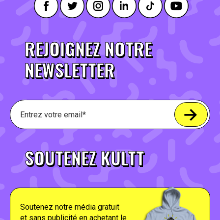
REJOIGNEZ NOTRE
NEWSLETTER
SOUTENEZ KULTT
Soutenez notre média gratuit
et sans publicité en achetant le