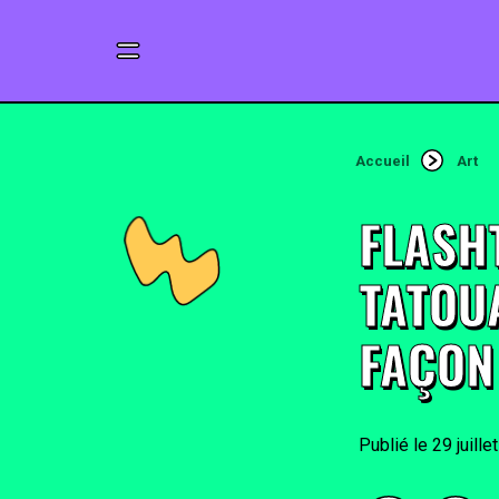
Accueil
Art
FLASH
TATOU
FAÇON
29 juille