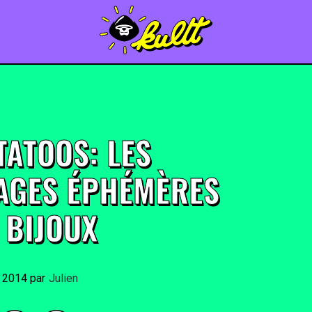
TATOOS: LES
AGES ÉPHÉMÈRES
 BIJOUX
t 2014
By
Julien