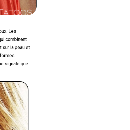
oux. Les
ui combinent
t sur la peau et
5 formes
me signale que