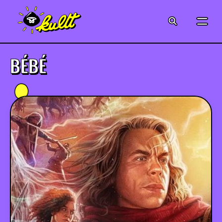
CINÉMA
SÉRIES
BÉBÉ
MODE
MUSIQUE
CRÉATION
ART
JEUX-VIDÉO
VINTAGE