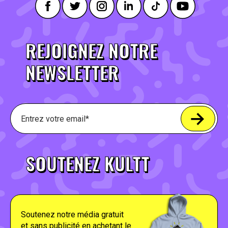
REJOIGNEZ NOTRE
NEWSLETTER
SOUTENEZ KULTT
Soutenez notre média gratuit
et sans publicité en achetant le