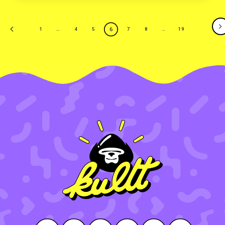
6
1
…
4
5
7
8
…
19