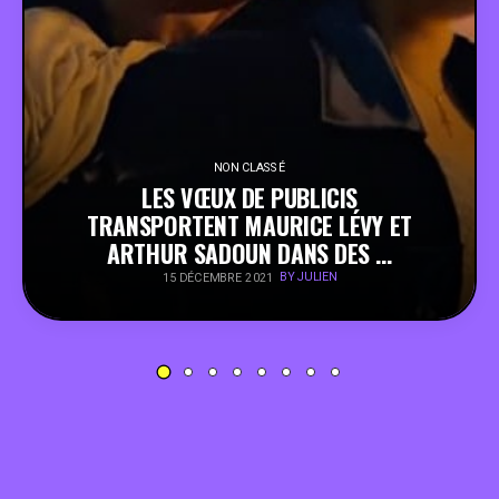
PEOPLE
FOOD
BONS PLANS
NON CLASSÉ
LES VŒUX DE PUBLICIS
TRANSPORTENT MAURICE LÉVY ET
SOUTENEZ KULTT
ARTHUR SADOUN DANS DES …
BY JULIEN
15 DÉCEMBRE 2021