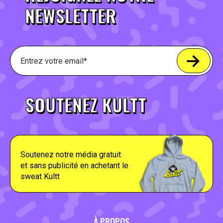
NEWSLETTER
SOUTENEZ KULTT
Soutenez notre média gratuit
et sans publicité en achetant le
sweat Kultt
À PROPOS