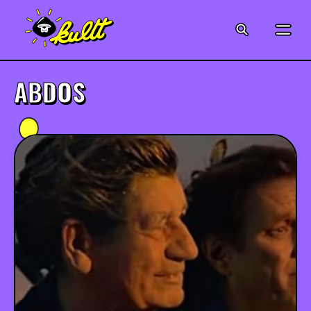
CINÉMA
SÉRIES
ABDOS
MODE
MUSIQUE
CRÉATION
ART
JEUX-VIDÉO
VINTAGE