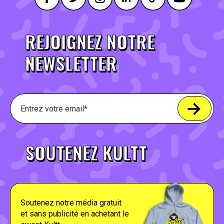
REJOIGNEZ NOTRE
NEWSLETTER
SOUTENEZ KULTT
Soutenez notre média gratuit
et sans publicité en achetant le