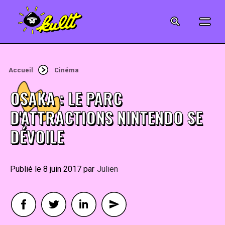
CINÉMA
SÉRIES
Accueil
Cinéma
MODE
OSAKA : LE PARC
MUSIQUE
D'ATTRACTIONS NINTENDO SE
DÉVOILE
CRÉATION
ART
8 juin 2017
By
Julien
JEUX-VIDÉO
VINTAGE