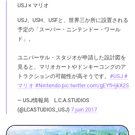
USJ × マリオ
USJ、USH、USFと、世界三か所に設置される
予定の「スーパー・ニンテンドー・ワール
ド」。
ユニバーサル・スタジオが申請した設計図を
見ると、マリオカートやドンキーコングのア
トラクションの可能性が高そうです。
#USJ
#
マリオ
#Nintendo
pic.twitter.com/gEYfHjkX2S
— USJ情報局 L.C.A.STUDIOS
(@LCASTUDIOS_USJ)
7 juin 2017