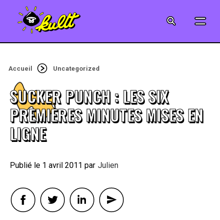
CINÉMA
SÉRIES
Accueil
Uncategorized
MODE
SUCKER PUNCH : LES SIX
MUSIQUE
PREMIÈRES MINUTES MISES EN
LIGNE
CRÉATION
ART
1 avril 2011
By
Julien
JEUX-VIDÉO
VINTAGE