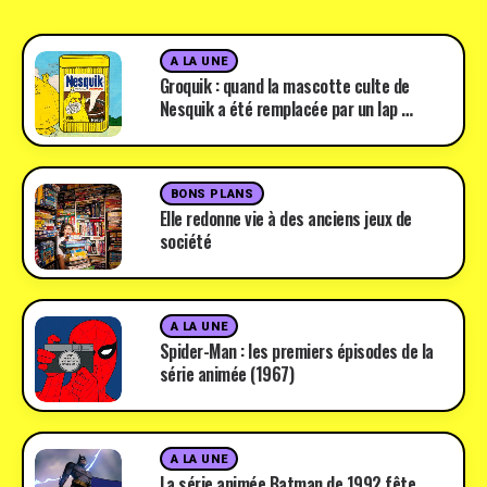
A LA UNE
Groquik : quand la mascotte culte de
Nesquik a été remplacée par un lap …
BONS PLANS
Elle redonne vie à des anciens jeux de
société
A LA UNE
Spider-Man : les premiers épisodes de la
série animée (1967)
A LA UNE
La série animée Batman de 1992 fête