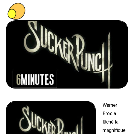
PEOPLE
FOOD
BONS PLANS
SOUTENEZ KULTT
Warner
Bros a
lâché la
magnifique