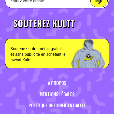
SOUTENEZ KULTT
Soutenez notre média gratuit
et sans publicité en achetant le
sweat Kultt
À PROPOS
MENTIONS LÉGALES
POLITIQUE DE CONFIDENTIALITÉ