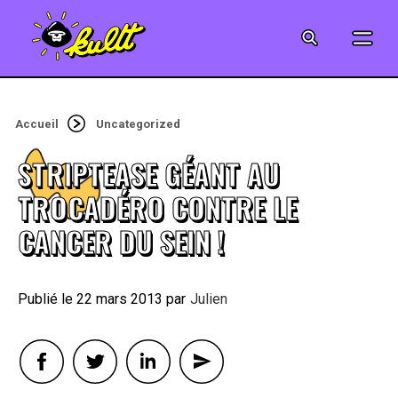
CINÉMA
SÉRIES
Accueil
Uncategorized
MODE
STRIPTEASE GÉANT AU
MUSIQUE
TROCADÉRO CONTRE LE
CANCER DU SEIN !
CRÉATION
ART
22 mars 2013
By
Julien
JEUX-VIDÉO
VINTAGE