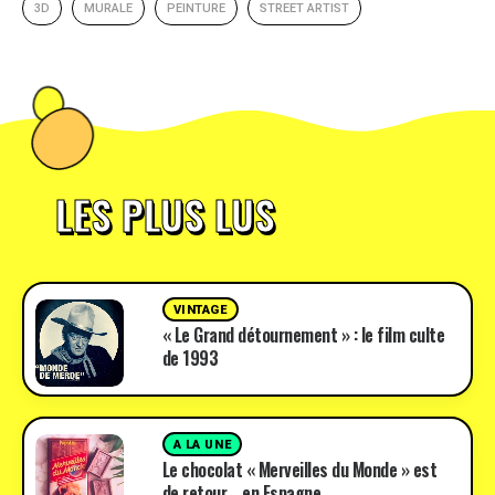
3D
MURALE
PEINTURE
STREET ARTIST
LES PLUS LUS
VINTAGE
« Le Grand détournement » : le film culte
de 1993
A LA UNE
Le chocolat « Merveilles du Monde » est
de retour… en Espagne.