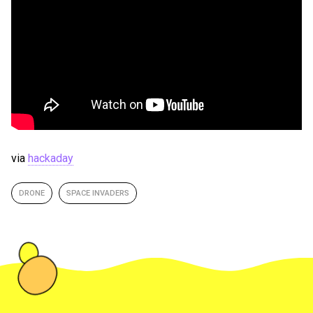
via
hackaday
DRONE
SPACE INVADERS