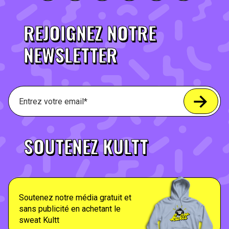
REJOIGNEZ NOTRE
NEWSLETTER
SOUTENEZ KULTT
Soutenez notre média gratuit et
sans publicité en achetant le
sweat Kultt