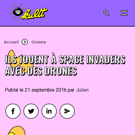
CINÉMA
SÉRIES
Accueil
Cinéma
MODE
ILS JOUENT À SPACE INVADERS
MUSIQUE
AVEC DES DRONES
CRÉATION
21 septembre 2016
By
Julien
ART
JEUX-VIDÉO
VINTAGE