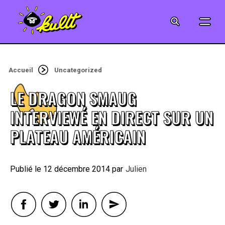
CINÉMA
SÉRIES
Accueil
Uncategorized
MODE
LE DRAGON SMAUG
MUSIQUE
INTERVIEWÉ EN DIRECT SUR UN
PLATEAU AMÉRICAIN
CRÉATION
ART
12 décembre 2014
By
Julien
JEUX-VIDÉO
VINTAGE