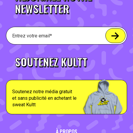
NEWSLETTER
SOUTENEZ KULTT
Soutenez notre média gratuit
et sans publicité en achetant le
sweat Kultt
À PROPOS