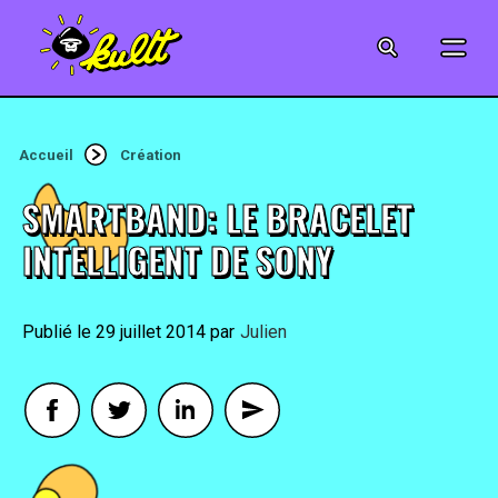
CINÉMA
SÉRIES
Accueil
Création
MODE
SMARTBAND: LE BRACELET
MUSIQUE
INTELLIGENT DE SONY
CRÉATION
29 juillet 2014
By
Julien
ART
JEUX-VIDÉO
VINTAGE