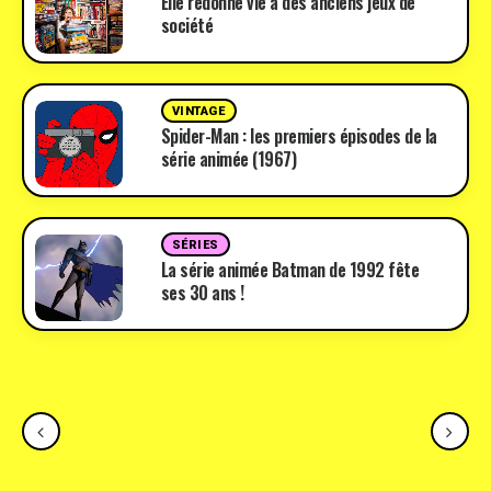
Elle redonne vie à des anciens jeux de
société
VINTAGE
Spider-Man : les premiers épisodes de la
série animée (1967)
SÉRIES
La série animée Batman de 1992 fête
ses 30 ans !